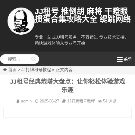
JJ租号 推倒胡 麻将 干瞪眼
掼蛋合集攻略大全 缇跳网络
专业一站式JJ租号服务，不容错过 专业技术支持，
缇跳网络
畅快游戏体验从专业号开始
菜单
首页
>
JJ打牌租号教程
»
正文内容
JJ租号经典炮塔大盘点：让你轻松体验游戏
乐趣
admin
2025-03-27
JJ打牌租号教程
54 浏览