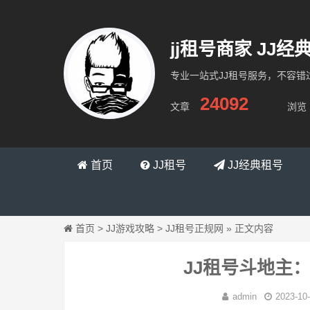
jj租号商家 JJ
专业一站式JJ租号服务，不容错
24092
文章
浏览
缇跳网络
首页
JJ租号
JJ经典租号
首页
>
JJ游戏攻略
>
JJ租号正规网
»
正文内容
JJ租号斗地主
admin
2023-10