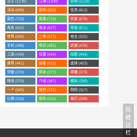
怎么
(1236)
江湖
(1200)
获得
(1126)
活动
(989)
如何
(820)
任务
(812)
属性
(720)
英雄
(716)
伤害
(679)
角色
(632)
攻击
(627)
阵容
(611)
世界
(595)
二维
(577)
地主
(525)
手机
(498)
明日
(481)
武器
(470)
三国
(449)
位置
(444)
线索
(444)
推荐
(441)
装备
(410)
选择
(403)
觉醒
(378)
带来
(377)
荣耀
(373)
残局
(370)
介绍
(367)
模拟
(356)
一个
(345)
我的
(331)
阴阳
(317)
比赛
(310)
冒险
(310)
我们
(309)
隐
藏
边
栏