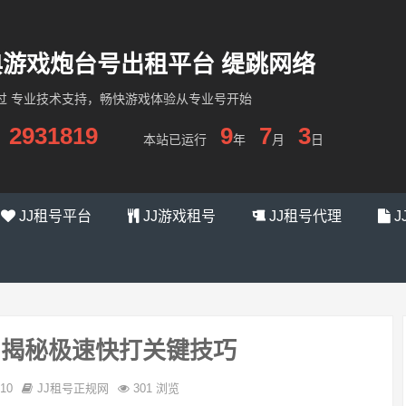
经典游戏炮台号出租平台 缇跳网络
过 专业技术支持，畅快游戏体验从专业号开始
2931819
9
7
3
本站已运行
年
月
日
JJ租号平台
JJ游戏租号
JJ租号代理
J
：揭秘极速快打关键技巧
-10
JJ租号正规网
301 浏览