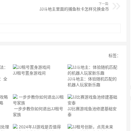
下一篇:
JJ斗地主里面的捕鱼秋卡怎样兑换金币
标签：
JJ租号置身游戏间
：全
JJ斗地主：体验随机匹配的
机器人玩家新乐趣
略
一步步教你如何退出JJ租号
JJ比赛游戏鱼池修建基础安
家族
泰