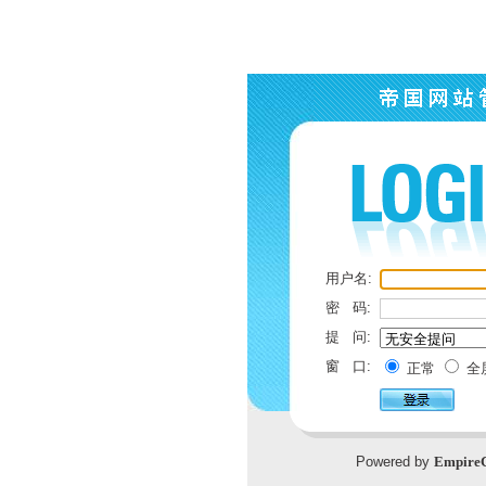
用户名:
密 码:
提 问:
窗 口:
正常
全
Powered by
Empire