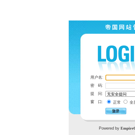
用户名:
密 码:
提 问:
窗 口:
正常
全
Powered by
Empire