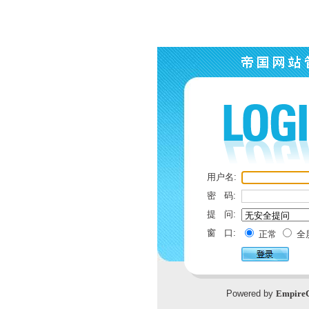
用户名:
密 码:
提 问:
窗 口:
正常
全
Powered by
Empire