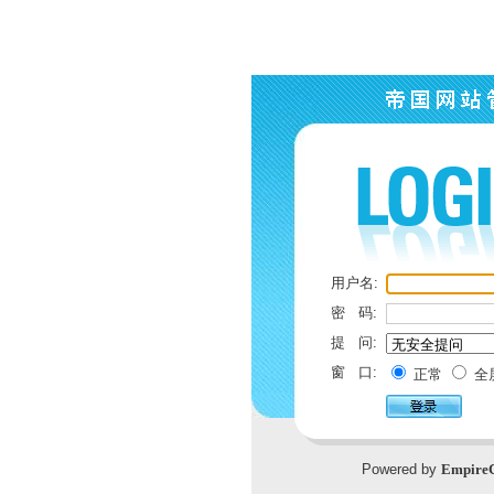
用户名:
密 码:
提 问:
窗 口:
正常
全
Powered by
Empire