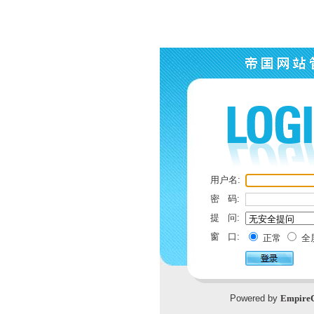
用户名:
密 码:
提 问:
窗 口:
正常
全
Powered by
Empire