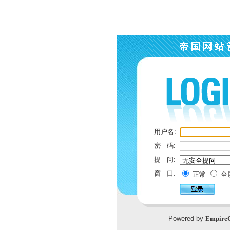
用户名:
密 码:
提 问:
窗 口:
正常
全
Powered by
Empire