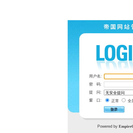
用户名:
密 码:
提 问:
窗 口:
正常
全
Powered by
Empire