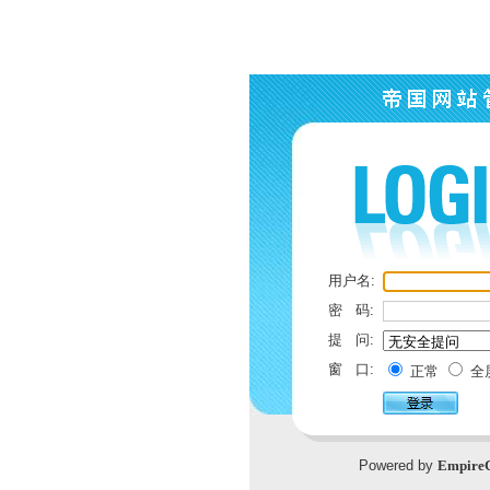
用户名:
密 码:
提 问:
窗 口:
正常
全
Powered by
Empire