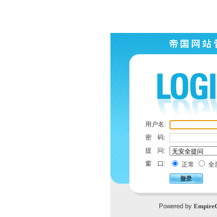
用户名:
密 码:
提 问:
窗 口:
正常
全
Powered by
Empire