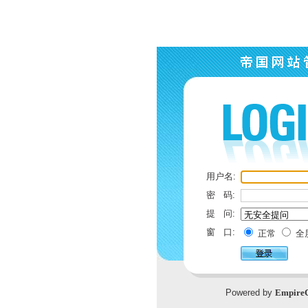
用户名:
密 码:
提 问:
窗 口:
正常
全
Powered by
Empire